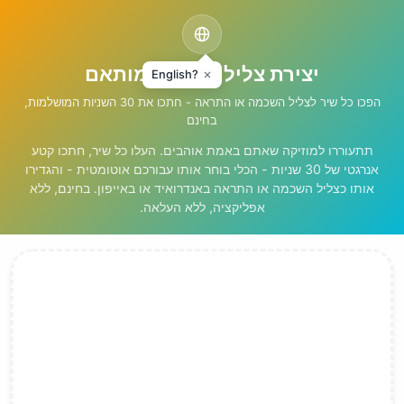
יצירת צליל התראה מותאם
English?
הפכו כל שיר לצליל השכמה או התראה - חתכו את 30 השניות המושלמות,
בחינם
תתעוררו למוזיקה שאתם באמת אוהבים. העלו כל שיר, חתכו קטע
אנרגטי של 30 שניות - הכלי בוחר אותו עבורכם אוטומטית - והגדירו
אותו כצליל השכמה או התראה באנדרואיד או באייפון. בחינם, ללא
אפליקציה, ללא העלאה.