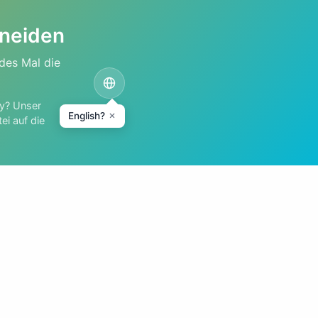
hneiden
des Mal die
ry? Unser
English?
ei auf die